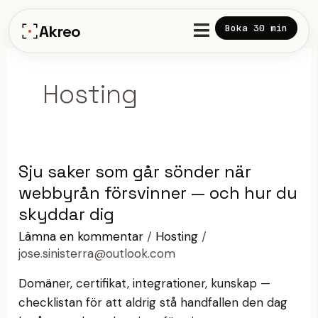
Hoppa
till
Akreo
Boka 30 min
innehåll
Hosting
Sju saker som går sönder när
Sju
saker
webbyrån försvinner — och hur du
som
skyddar dig
går
Lämna en kommentar
/
Hosting
/
sönder
jose.sinisterra@outlook.com
när
Domäner, certifikat, integrationer, kunskap —
webbyrån
checklistan för att aldrig stå handfallen den dag
försvinner