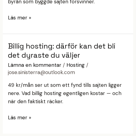
byrån som byggde sajten försvinner.
—
och
Läs mer »
hur
du
skyddar
dig
Billig hosting: därför kan det bli
Billig
hosting:
det dyraste du väljer
därför
Lämna en kommentar
/
Hosting
/
kan
jose.sinisterra@outlook.com
det
49 kr/mån ser ut som ett fynd tills sajten ligger
bli
nere. Vad billig hosting egentligen kostar — och
det
när den faktiskt räcker.
dyraste
du
Läs mer »
väljer