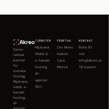
Akreo
TJÄNSTER
FÖRETAG
KONTAKT
Mjukvara
Om Akreo
Boka 30
Senior
Webb &
Insikter
min
teknisk
partner
e-handel
Case
info@akreo.se
för
Hosting
Metod
Till toppen
svenska
AI-
företag.
agenter
Mjukvara,
SEO
webb, e-
handel,
hosting,
AI-
agenter