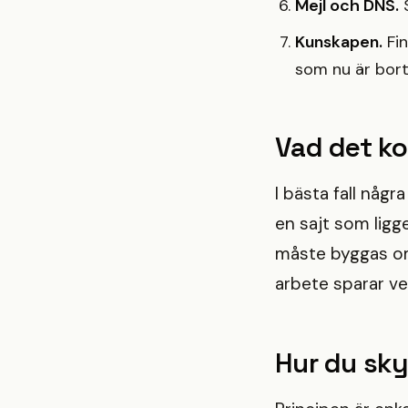
Mejl och DNS.
S
Kunskapen.
Fin
som nu är bor
Vad det ko
I bästa fall någr
en sajt som ligg
måste byggas om 
arbete sparar ve
Hur du sky