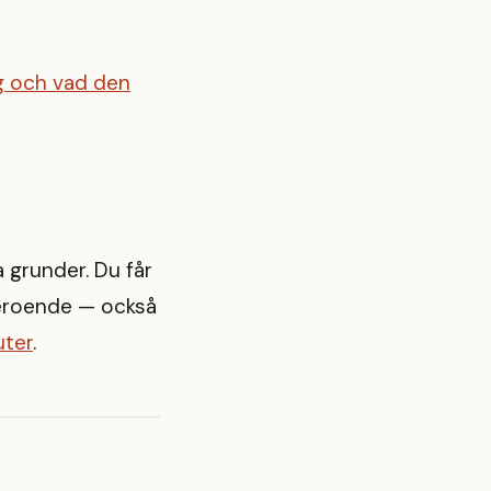
ng och vad den
a grunder. Du får
eroende — också
uter
.