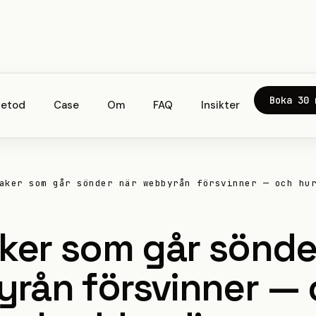
Boka 30 
etod
Case
Om
FAQ
Insikter
aker som går sönder när webbyrån försvinner — och hu
aker som går sönde
rån försvinner —