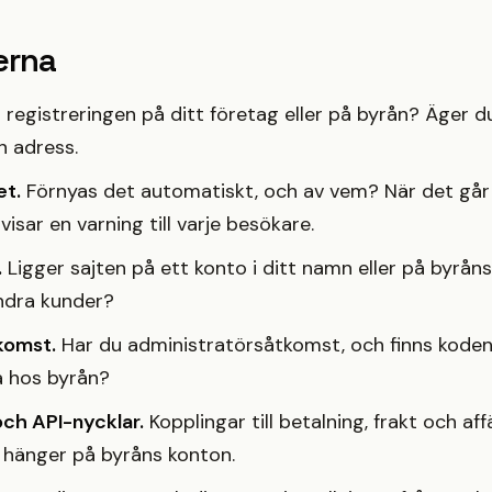
erna
 registreringen på ditt företag eller på byrån? Äger 
n adress.
et.
Förnyas det automatiskt, och av vem? När det går 
isar en varning till varje besökare.
.
Ligger sajten på ett konto i ditt namn eller på byrån
dra kunder?
komst.
Har du administratörsåtkomst, och finns kode
a hos byrån?
och API-nycklar.
Kopplingar till betalning, frakt och af
 hänger på byråns konton.