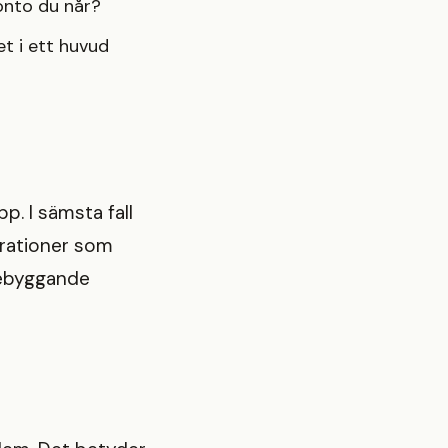
onto du når?
et i ett huvud
p. I sämsta fall
grationer som
rebyggande