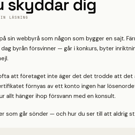
u skyddar dig
MIN LÄSNING
 på sin webbyrå som någon som bygger en sajt. Fär
ag byrån försvinner — går i konkurs, byter inriktnin
ejl.
 ofta att företaget inte äger det det trodde att d
rtifikatet förnyas av ett konto ingen har lösenordet 
 allt hänger ihop försvann med en konsult.
er som går sönder — och hur du ser till att aldrig st