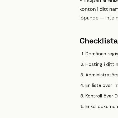
Principen är enk
konton i ditt n
löpande — inte 
Checklista
Domänen regist
Hosting i ditt n
Administratörsk
En lista över i
Kontroll över 
Enkel dokument