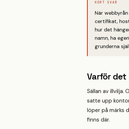
KORT SVAR
När webbyrån f
certifikat, ho
hur det hänger
namn, ha egen
grunderna själ
Varför det
Sällan av illvilj
satte upp konton
löper på märks d
finns där.