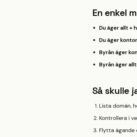
En enkel m
Du äger allt +
Du äger konto
Byrån äger ko
Byrån äger allt
Så skulle 
Lista domän, ho
Kontrollera i v
Flytta ägande 