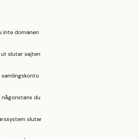
du inte domänen
ut slutar sajten
s samlingskonto
n någonstans du
färssystem slutar