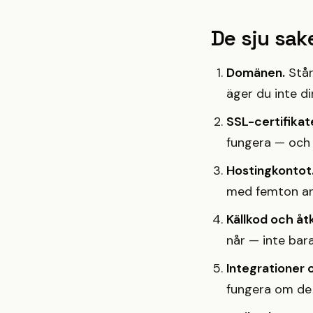
De sju sak
Domänen.
Står
äger du inte di
SSL-certifikat
fungera — och v
Hostingkontot
med femton an
Källkod och åt
når — inte bar
Integrationer 
fungera om de