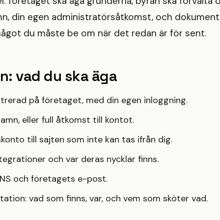
el: företaget ska äga grunderna, byrån ska förvalta
amn, din egen administratörsåtkomst, och dokument
något du måste be om när det redan är för sent.
n: vad du ska äga
rerad på företaget, med din egen inloggning.
amn, eller full åtkomst till kontot.
onto till sajten som inte kan tas ifrån dig.
ntegrationer och var deras nycklar finns.
DNS och företagets e-post.
ation: vad som finns, var, och vem som sköter vad.