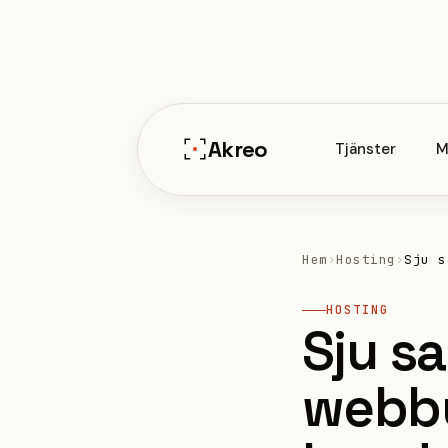
Hoppa
till
innehåll
Akreo
Tjänster
M
Hem
›
Hosting
›
Sju s
HOSTING
Sju s
webby