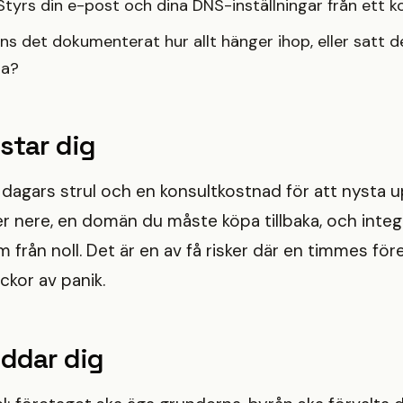
tyrs din e-post och dina DNS-inställningar från ett k
ns det dokumenterat hur allt hänger ihop, eller satt d
ta?
star dig
a dagars strul och en konsultkostnad för att nysta up
er nere, en domän du måste köpa tillbaka, och inte
från noll. Det är en av få risker där en timmes fö
ckor av panik.
ddar dig