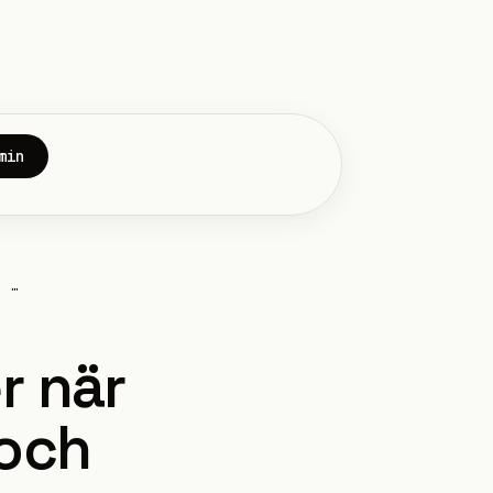
min
r …
r när
 och