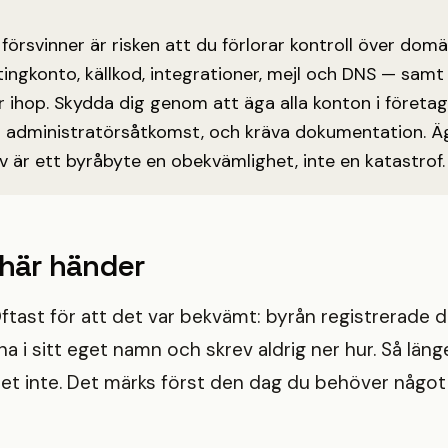
örsvinner är risken att du förlorar kontroll över domä
stingkonto, källkod, integrationer, mejl och DNS — sa
 ihop. Skydda dig genom att äga alla konton i företa
 administratörsåtkomst, och kräva dokumentation. Ä
v är ett byråbyte en obekvämlighet, inte en katastrof.
 här händer
a. Oftast för att det var bekvämt: byrån registrerade
a i sitt eget namn och skrev aldrig ner hur. Så län
et inte. Det märks först den dag du behöver något