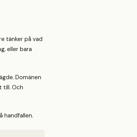
re tänker på vad
g, eller bara
et ägde. Domänen
till. Och
å handfallen.