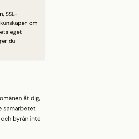
n, SSL-
mt kunskapen om
gets eget
ger du
 domänen åt dig,
ge samarbetet
 och byrån inte