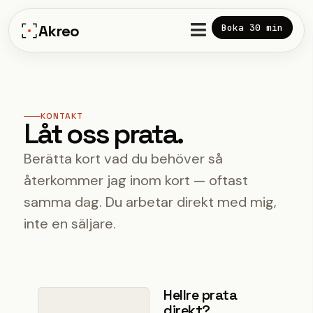
Hoppa
till
Akreo
Boka 30 min
innehåll
KONTAKT
Låt oss prata.
Berätta kort vad du behöver så
återkommer jag inom kort — oftast
samma dag. Du arbetar direkt med mig,
inte en säljare.
Hellre prata
direkt?