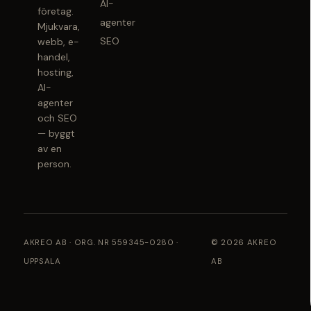
AI-
företag.
agenter
Mjukvara,
SEO
webb, e-
handel,
hosting,
AI-
agenter
och SEO
— byggt
av en
person.
AKREO AB · ORG. NR 559345-0280 ·
© 2026 AKREO
UPPSALA
AB