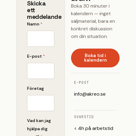
Skicka
Boka 30 minuter i
ett
kalendern — inget
meddelande
säljmaterial, bara en
Namn
*
konkret diskussion
om din situation.
Boka tid i
E-post
*
kalendern
E-POST
Företag
info@akreo.se
SVARSTID
Vad kan jag
< 4h på arbetstid
hjälpa dig