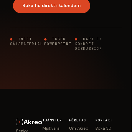
Boka tid direkt i kalendern
●
INGET
●
INGEN
●
BARA EN
SÄLJMATERIAL
POWERPOINT
KONKRET
DISKUSSION
Akreo
TJÄNSTER
FÖRETAG
KONTAKT
Mjukvara
Om Akreo
Boka 30
Senior