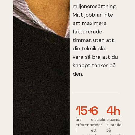
miljonomsättning.
Mitt jobb är inte
att maximera
fakturerade
timmar, utan att
din teknik ska
vara så bra att du
knappt tänker på
den.
15+
6
4h
års
discipliner
maximal
erfarenhet
under
svarstid
i
ett
på