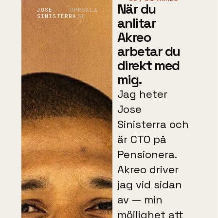
När du
JOSE
UPPSALA
SINISTERRA
· SE
anlitar
Akreo
arbetar du
direkt med
mig.
Jag heter
Jose
Sinisterra och
är CTO på
Pensionera.
Akreo driver
jag vid sidan
av — min
möjlighet att