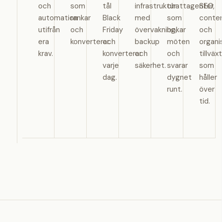
och
som
tål
infrastruktur
chattagenter
SEO,
automation
rankar
Black
med
som
conte
utifrån
och
Friday
övervakning,
bokar
och
era
konverterar.
och
backup
möten
organi
krav.
konverterar
och
och
tillväxt
varje
säkerhet.
svarar
som
dag.
dygnet
håller
runt.
över
tid.