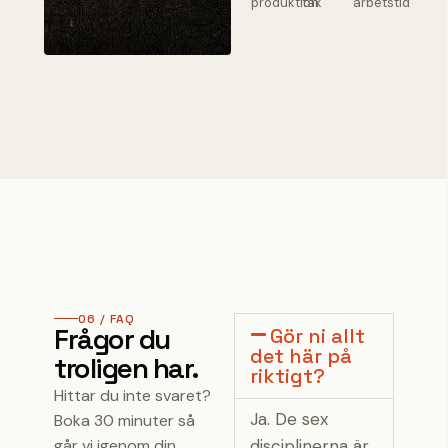
produktion
tak
arbetstid
06 / FAQ
Frågor du
Gör ni allt
det här på
troligen har.
riktigt?
Hittar du inte svaret?
Ja. De sex
Boka 30 minuter så
går vi igenom din
disciplinerna är