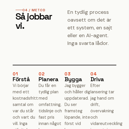
04 / METOD
En tydlig process
Så jobbar
oavsett om det är
vi.
ett system, en sajt
eller en AI-agent.
Inga svarta lådor.
01
02
03
04
Förstå
Planera
Bygga
Driva
Vi börjar
Du får en
Jag bygger
Efter
med ett
tydlig plan
och håller dig
lansering tar
kostnadsfritt
med
uppdaterad.
jag hand om
samtal om
omfattning,
Du ser
drift,
var du står
tidslinje och
framsteg
övervakning
och vart du
fast pris
löpande, inte
och
vill. Inga
innan något
först vid
vidareutveckling