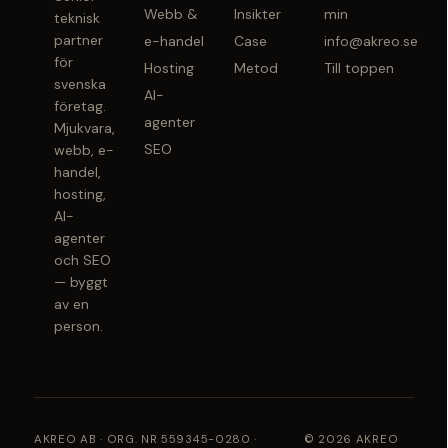
Webb &
Insikter
min
teknisk
partner
e-handel
Case
info@akreo.se
för
Hosting
Metod
Till toppen
svenska
AI-
företag.
agenter
Mjukvara,
SEO
webb, e-
handel,
hosting,
AI-
agenter
och SEO
— byggt
av en
person.
AKREO AB · ORG. NR 559345-0280 ·
© 2026 AKREO