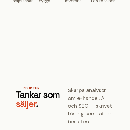
säljpitchar.
byggs.
leverans.
i en retainer.
INSIKTER
Skarpa analyser
Tankar som
om e-handel, AI
säljer
.
och SEO — skrivet
för dig som fattar
besluten.