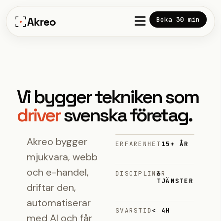
Hoppa
till
Akreo
Boka 30 min
innehåll
Vi
bygger
tekniken
som
driver
svenska
företag.
Akreo bygger
ERFARENHET
15+ ÅR
mjukvara, webb
och e-handel,
DISCIPLINER
6
TJÄNSTER
driftar den,
automatiserar
SVARSTID
< 4H
med AI och får