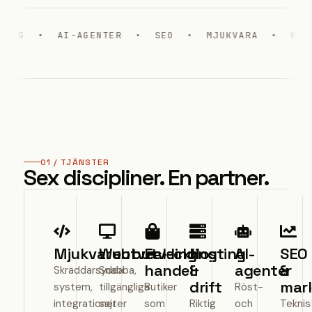
 AI-AGENTER • SEO • MJUKVARA • WEBB • E-
01 / TJÄNSTER
Sex discipliner. En partner.
Mjukvaruutveckling
Webbutveckling
E-
Hosting
AI-
SEO
handel
&
agenter
&
Skräddarsydda
Snabba,
drift
mar
system,
tillgängliga
Butiker
Röst-
integrationer
sajter
som
Riktig
och
Teknis