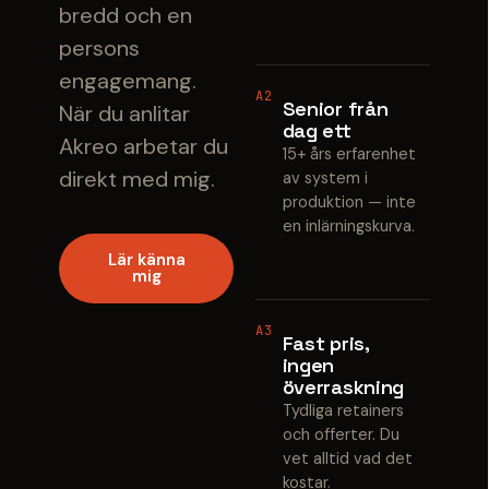
bredd och en
persons
engagemang.
A2
Senior från
När du anlitar
dag ett
Akreo arbetar du
15+ års erfarenhet
direkt med mig.
av system i
produktion — inte
en inlärningskurva.
Lär känna
mig
A3
Fast pris,
ingen
överraskning
Tydliga retainers
och offerter. Du
vet alltid vad det
kostar.