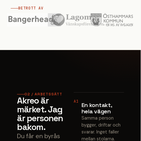
BETROTT AV
02 / ARBETSSÄTT
Akreo är
A1
En kontakt,
märket. Jag
hela vägen
är personen
Samma person
bakom.
bygger, driftar och
svarar. Inget faller
Du får en byrås
mellan stolarna.