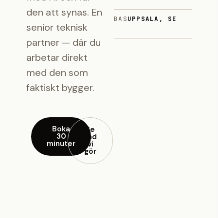
den att synas. En
BAS
UPPSALA, SE
senior teknisk
partner — där du
arbetar direkt
med den som
faktiskt bygger.
Boka
Se
30
vad
minuter
vi
gör