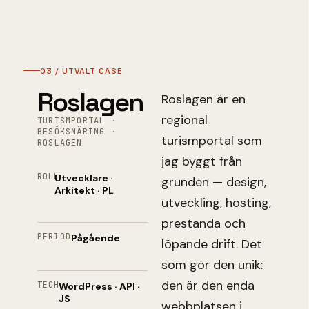
03 / UTVALT CASE
Roslagen
Roslagen är en
regional
TURISMPORTAL ·
BESÖKSNÄRING ·
turismportal som
ROSLAGEN
jag byggt från
ROLL
Utvecklare ·
grunden — design,
Arkitekt · PL
utveckling, hosting,
prestanda och
PERIOD
Pågående
löpande drift. Det
som gör den unik:
den är den enda
TECH
WordPress · API ·
JS
webbplatsen i