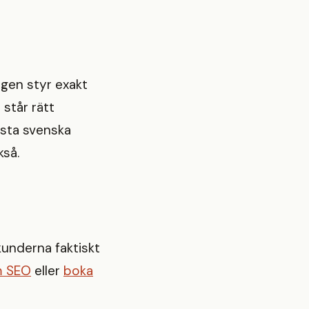
ngen styr exakt
 står rätt
esta svenska
kså.
underna faktiskt
m SEO
eller
boka