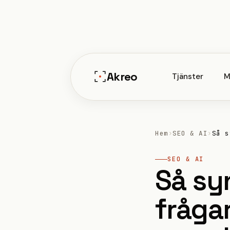
Hoppa
till
innehåll
Akreo
Tjänster
M
Hem
›
SEO & AI
›
Så s
SEO & AI
Så sy
frågar 