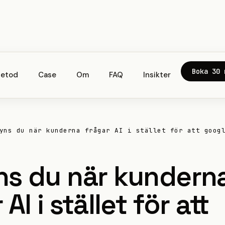
Boka 30 
etod
Case
Om
FAQ
Insikter
yns du när kunderna frågar AI i stället för att goog
ns du när kundern
AI i stället för att