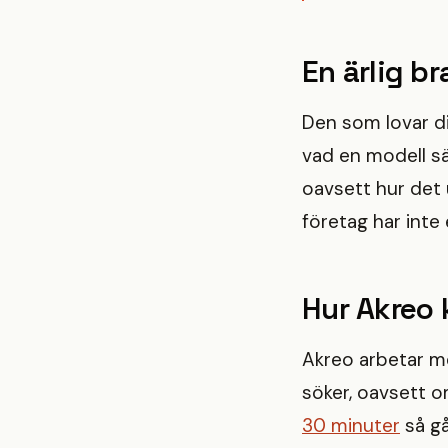
En ärlig b
Den som lovar di
vad en modell sä
oavsett hur det 
företag har inte
Hur Akreo 
Akreo arbetar m
söker, oavsett o
30 minuter
så gå