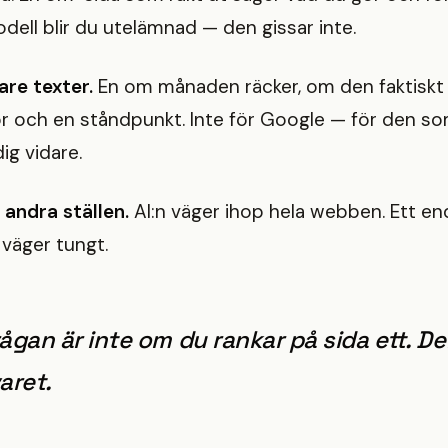
odell blir du utelämnad — den gissar inte.
are texter.
En om månaden räcker, om den faktiskt 
ror och en ståndpunkt. Inte för Google — för den s
g vidare.
andra ställen.
AI:n väger ihop hela webben. Ett 
 väger tungt.
ågan är inte om du rankar på sida ett. D
aret.