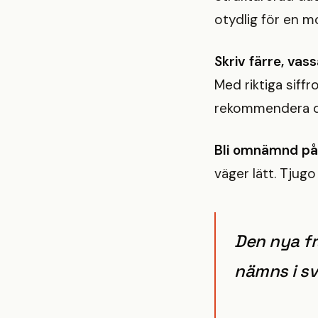
otydlig för en m
Skriv färre, vass
Med riktiga siff
rekommendera di
Bli omnämnd på 
väger lätt. Tjugo
Den nya fr
nämns i sv