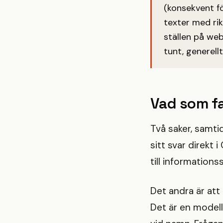
(konsekvent f
texter med ri
ställen på web
tunt, generellt
Vad som fa
Två saker, samtid
sitt svar direkt 
till informations
Det andra är att
Det är en modell