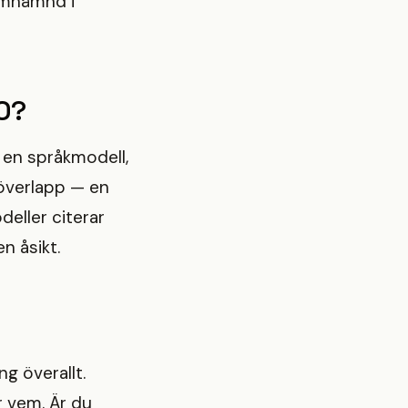
 omnämnd i
EO?
 en språkmodell,
s överlapp — en
deller citerar
n åsikt.
g överallt.
r vem. Är du