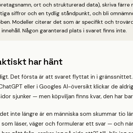
öretagsnamn, ort och strukturerad data), skriva färre
ktiga siffror och en tydlig ståndpunkt, och bli omnä
ben. Modeller citerar det som är specifikt och trovärd
 innehåll. Någon garanterad plats i svaret finns inte.
ktiskt har hänt
igt. Det första är att svaret flyttat in i gränssnittet
i ChatGPT eller i Googles AI-översikt klickar de aldrig
sidor sjunker — men köpviljan finns kvar, den har bar
 det inte längre är en människa som skummar tio län
 som läser, väger och formulerar ett svar — och nä