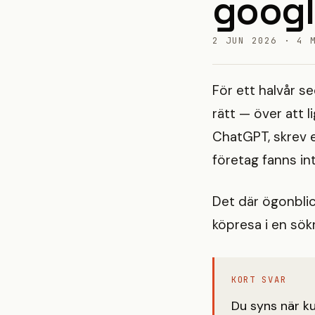
googl
2 JUN 2026 · 4 
För ett halvår s
rätt — över att 
ChatGPT, skrev e
företag fanns in
Det där ögonblick
köpresa i en sökr
KORT SVAR
Du syns när ku