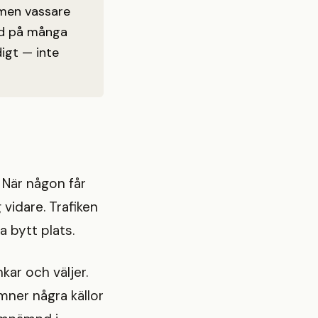
 men vassare
mnd på många
igt — inte
. När någon får
 vidare. Trafiken
a bytt plats.
kar och väljer.
mner några källor