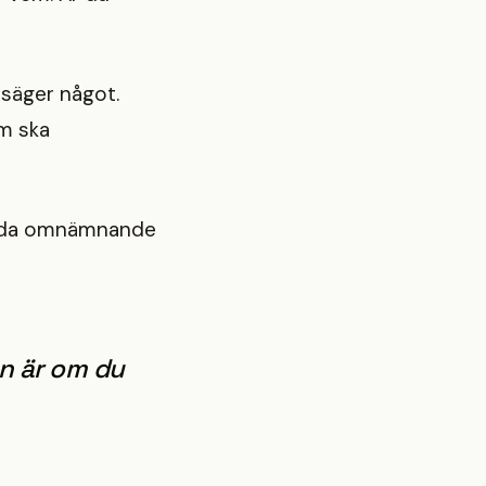
säger något.
om ska
enda omnämnande
en är om du