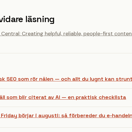
vidare läsning
entral: Creating helpful, reliable, people-first conten
sk SEO som rör nålen — och allt du lugnt kan strunt
åll som blir citerat av AI — en praktisk checklista
 Friday börjar i augusti: så förbereder du e-handel