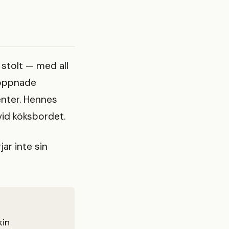
 stolt — med all
g öppnade
enter. Hennes
vid köksbordet.
jar inte sin
kin