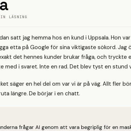
a
MIN LÄSNING
edan satt jag hemma hos en kund i Uppsala. Hon var
ligga etta på Google för sina viktigaste sökord. Ja
xakt det hennes kunder brukar fråga, och tryckte 
te med i svaret. Inte en rad. Det blev tyst en stund 
et säger en hel del om var vi är på väg. Allt fler bör
uta längre. De börjar i en chatt.
nderna frågar AI genom att vara begriplig för en mas