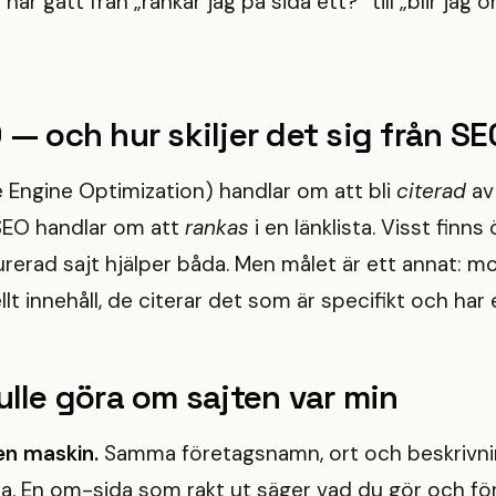
har gått från „rankar jag på sida ett?” till „blir jag
 — och hur skiljer det sig från S
 Engine Optimization) handlar om att bli
citerad
av
SEO handlar om att
rankas
i en länklista. Visst finn
urerad sajt hjälper båda. Men målet är ett annat: mo
llt innehåll, de citerar det som är specifikt och har e
ulle göra om sajten var min
 en maskin.
Samma företagsnamn, ort och beskrivnin
a. En om-sida som rakt ut säger vad du gör och fö