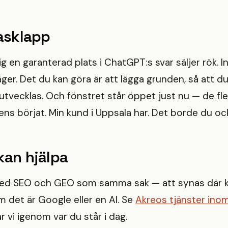
rasklapp
g en garanterad plats i ChatGPT:s svar säljer rök. I
ger. Det du kan göra är att lägga grunden, så att du
utvecklas. Och fönstret står öppet just nu — de fl
 ens börjat. Min kund i Uppsala har. Det borde du oc
kan hjälpa
ed SEO och GEO som samma sak — att synas där k
m det är Google eller en AI. Se
Akreos tjänster ino
r vi igenom var du står i dag.