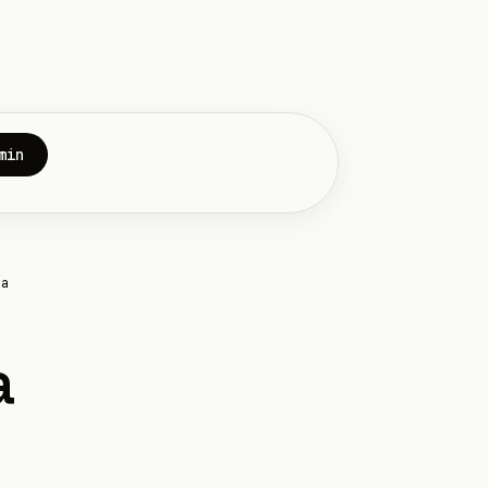
min
la
a