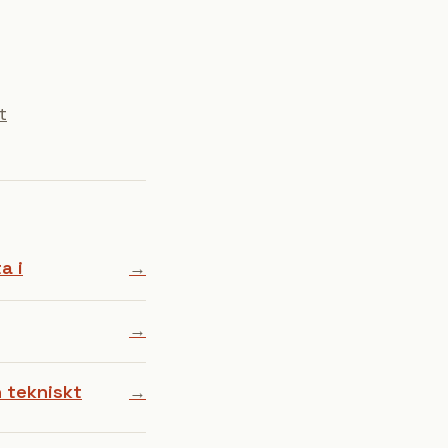
t
a i
→
→
n tekniskt
→