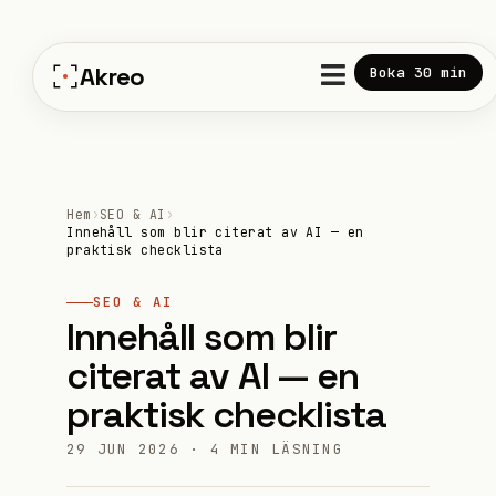
Hoppa
till
innehåll
Akreo
Boka 30 min
Hem
›
SEO & AI
›
Innehåll som blir citerat av AI — en
praktisk checklista
SEO & AI
Innehåll som blir
citerat av AI — en
praktisk checklista
29 JUN 2026 · 4 MIN LÄSNING